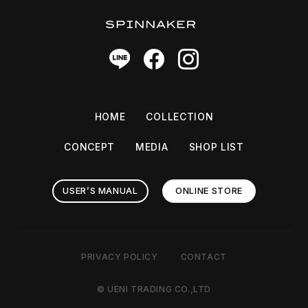
SPINNAKER [スピ二カー]
HOME
COLLECTION
CONCEPT
MEDIA
SHOP LIST
USER’S MANUAL
ONLINE STORE
PRIVACY POLICY
CONTACT
© UENI TRADING CO.,LTD