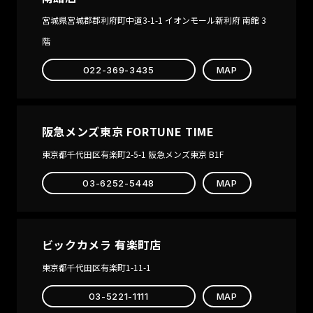
Edition
宮城県宮城郡郡利府町中道3-1-1 イオンモール新利府 南館 3
FLEUSS
階
Scottish
Watches
022-369-3435
MAP
NESSIE
LIMITED
EDITION
FLEUSS 40
阪急メンズ東京 FORTUNE TIME
AUTOMATIC
SECONDE/SECOND
東京都千代田区有楽町2-5-1 阪急メンズ東京 B1F
2024 EDITION
03-6252-5448
MAP
CROFT
CAHILL
CROFT
CAHILL
Limited
AUTOMATIC
Edition
SPONGEBOB
ビックカメラ 有楽町店
CROFT 42
SQUAREPANTS
東京都千代田区有楽町1-11-1
SKELETON
TIMEKEEPER
AUTOMATTIC
LIMITED
03-5221-1111
MAP
CROFT MID-
EDITION
SIZE