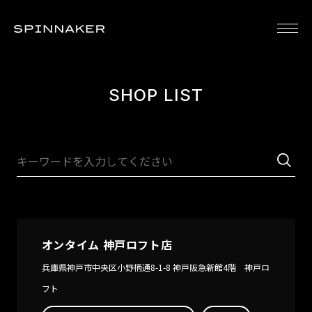
SPINNAKER [スピ二カー]
SPENCE
BRADNER
DUMAS
CHA
300
BRADNER
DUMAS
CH
SHOP LIST
GMT
GMT
AUT
AUTOMATIC
AUTOMATIC
PO
AN
AR
LIM
EDI
PICCARD
HASS
FLEUSS
TES
Piccard
HASS
FLEUSS 40
Tes
Automatic
AUTOMATIC
AUTOMATIC
For
オンタイム 神戸ロフト店
Popeye
4OCEAN
PEANUTS
Car
Limited
LIMITED
SNOOPY
Aut
兵庫県神戸市中央区小野柄通8-1-8 神戸阪急新館4階 神戸ロ
Edition
EDITION
SEASIDE
TES
フト
PICCARD
HASS
SNORKEL
BR
SKELETON
AUTOMATIC
LIMITED
SW