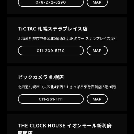
078-272-6290
MAP
AUTOMATIC
UMISAKURA
EDITION
AU
PICCARD
LIMITED
FLEUSS 40
AUTOMATIC
EDITION
AUTOMATIC
METEORITE
HASS
RAZZLE
TiCTAC 札幌ステラプレイス店
AUTOMATIC
DAZZLE
The Whale
LIMITED
北海道札幌市中央区北5条西2-5 JRタワー ステラプレイス 5F
Sanctuary
EDITION
Project
FLEUSS AUTOMAT
011-209-5170
MAP
Second
SECONDE/SECOND
edition
2025 EDITION
THE FLEUSS
CHRONOGRAPH
ビックカメラ 札幌店
SPONGEBOB
SQUAREPANTS
北海道札幌市中央区北4条西2-1 さっぽろ東急百貨店 5階･6階
EYEDIAL
LIMITED
011-261-1111
MAP
EDITION
FLEUSS
Automatic
Popeye
THE CLOCK HOUSE イオンモール新利府
Bronemies
南館店
Limited