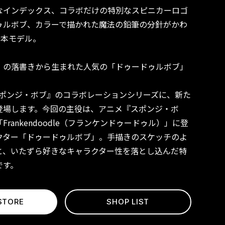
なインデックス、コラボだけの特別なスピニカーロゴ
ゥルボブ、カラーで描かれた魔法の鉛筆の分針がかわ
0本モデル。
EDIAL
 Popeye
』の落書きから生まれた人気の「ドゥードゥルボブ」
Edition
atches
と『スポンジ・ボブ』のコラボレーションシリーズに、新た
ITION
ATIC
登場します。今回の主役は、アニメ『スポンジ・ボ
/ 2024
rankendoodle（フランケンドゥードゥル）」に登
クター「ドゥードゥルボブ」。手描きのスケッチのよ
と、いたずら好きなキャラクター性を落とし込んだ特
です。
STORE
SHOP LIST