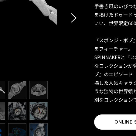
手書き風のいびつ
THE FLEUSS
CHRONOGRAPH
を掲げたドゥード
SPONGEBOB
いい、世界限定60
SQUAREPANTS EY
LIMITED EDITION
FLEUSS Automatic
『スポンジ・ボブ
Bronemies Limited 
をフィーチャー。
FLEUSS Scottish W
SPINNAKER
NESSIE LIMITED ED
FLEUSS 40 AUTOM
なコレクションが
SECONDE/SECONDE
ブ』のエピソード「F
EDITION
場した人気キャラ
CAHILL
うな独特の世界観
CAHILL AUTOMATIC
別なコレクション
SPONGEBOB
SQUAREPANTS
TIMEKEEPER LIMITED
ONLINE 
EDITION