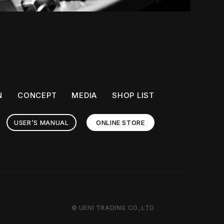
N
CONCEPT
MEDIA
SHOP LIST
USER’S MANUAL
ONLINE STORE
© UENI TRADING CO.,LTD