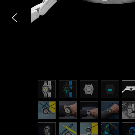
CROFT
CROFT Limited Edition
CROFT 42 SKELETON
AUTOMATTIC
CROFT MID-SIZE
AUTOMATIC DOLPHIN
PROJECT LIMITED EDITION